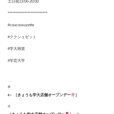
土日祝13:00-20:00
**************************
#coucousuzette
#ククシュゼット
#学大雑貨
#学芸大学
投
前
前
稿
の
［きょうも学大店舗オープンデー
］
ナ
投
ビ
稿
次
次
ゲ
の