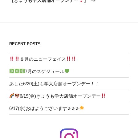
［きょうも学大店舗オープンデー
］
投
ー
稿
シ
ョ
ン
RECENT POSTS
８月のニューフェイス
7月のスケジュール
あした6/20(土)も学大店舗オープンデー！！
6/19(金)きょうも学大店舗オープンデー
6/17(水)おはようございます✰✰✰