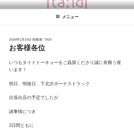
コ
TA:ID TOKYO
タイドトーキョー / coucou suzette / 学芸大学徒歩１分 / 東京の雑貨屋
ン
さん coucou suzette日本正規取扱店 ククシュゼット 店舗 ククシュゼッ
メニュー
テ
ト 店舗 東京
ン
ツ
へ
投
2026年1月19日
投稿者:
TAID
稿
ス
お客様各位
日:
キ
ッ
いつもタイドトーキョーをご贔屓くださり誠に有難う座
プ
います！
明日、明後日、下北沢ボーナストラック
出張出店の予定でしたが
諸事情につき
2日間ともに