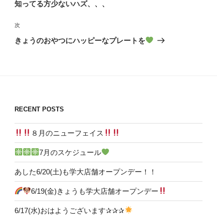
投
知ってる方少ないハズ、、、
ビ
稿
ゲ
次
次
の
ー
きょうのおやつにハッピーなプレートを
投
シ
稿
ョ
ン
RECENT POSTS
８月のニューフェイス
7月のスケジュール
あした6/20(土)も学大店舗オープンデー！！
6/19(金)きょうも学大店舗オープンデー
6/17(水)おはようございます✰✰✰