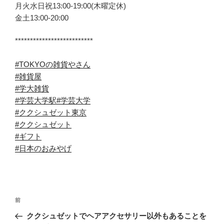
月火水日祝13:00-19:00(木曜定休)
金土13:00-20:00
**************************
#TOKYOの雑貨やさん
#雑貨屋
#学大雑貨
#学芸大学駅
#学芸大学
#ククシュゼット東京
#ククシュゼット
#ギフト
#日本のおみやげ
投
前
前
稿
の
ククシュゼットでヘアアクセサリー以外もあることを
ナ