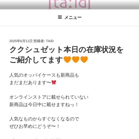
コ
TA:ID TOKYO
タイドトーキョー / coucou suzette / 学芸大学徒歩１分 / 東京の雑貨屋
ン
さん coucou suzette日本正規取扱店 ククシュゼット 店舗 ククシュゼッ
メニュー
テ
ト 店舗 東京
ン
ツ
へ
投
2025年6月11日
投稿者:
TAID
稿
ス
ククシュゼット本日の在庫状況を
日:
キ
ご紹介してます
ッ
プ
人気のオッパイケースも新商品も
まだまだあります〜
オンラインストアに載せられていない
新商品は今日中に載せますねっ！
人気なものからすぐなくなるので
ぜひお早めにどうぞ〜！