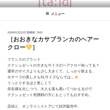
コ
TA:ID TOKYO
タイドトーキョー / coucou suzette / 学芸大学徒歩１分 / 東京の雑貨屋
ン
さん coucou suzette日本正規取扱店 ククシュゼット 店舗 ククシュゼッ
メニュー
テ
ト 店舗 東京
ン
ツ
へ
投
2026年1月21日
投稿者:
TAID
稿
ス
［おおきなカサブランカのヘアー
日:
キ
クロー
］
ッ
プ
フランスのブランド
ククシュゼットの大きなサイズのヘアクロー知ってる？
通常のサイズよりも少し大きくて、しっかり留まる、
モチーフの美しさもXLサイズならでは…
うっとりするほど美しくて
存在感を出しつつ、大人も落ち着いてつかえるので
ククシュゼット初挑戦の方にもとってもおすすめ。
店頭と、オンラインストアにて好評販売中。