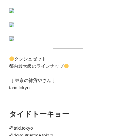
ククシュゼット
都内最大級のラインナップ
［ 東京の雑貨やさん ］
ta:id tokyo
タイドトーキョー
@taid.tokyo
@doyoutrustme.tokyo