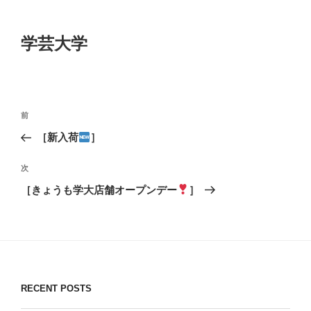
学芸大学
投
前
前
稿
の
［新入荷
］
ナ
投
ビ
稿
次
次
ゲ
の
［きょうも学大店舗オープンデー
］
投
ー
稿
シ
ョ
ン
RECENT POSTS