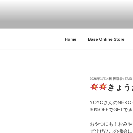
コ
ン
テ
TA:ID TOKY
タイドトーキョー / coucou su
ン
シュゼット 店舗 東京
ツ
へ
Home
Base Online Store
ス
キ
ッ
プ
投
2026年1月14日
投稿者:
TAID
稿
きょう
日:
YOYOさんのNEKO 
30%OFFでGET
おやつにも！おみや
ぜひぜひこの機会に