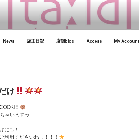
O
zette / 学芸大学徒歩１分 / 東京の雑貨屋さん coucou suze
News
店主日記
店舗blog
Access
My Accoun
だけ
COOKIE
できちゃいますっ！！！
げにも！
ご利用くださいねっ！！！