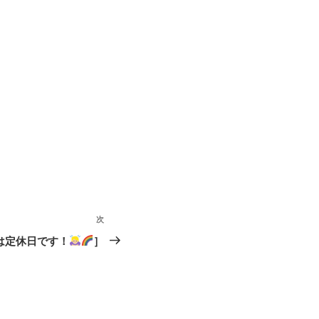
次
次
の
は定休日です！
］
投
稿