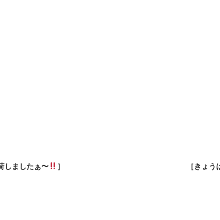
荷しましたぁ〜
］
［きょう