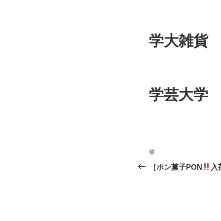
学大雑貨
学芸大学
投
前
前
稿
の
［ポン菓子PON
入
投
ナ
稿
ビ
ゲ