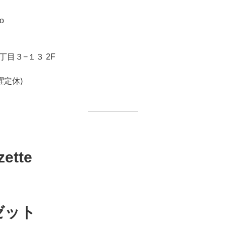
o
目３−１３ 2F
木曜定休)
ette
ゼット