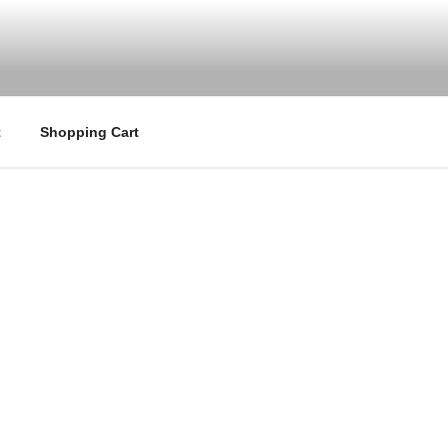
tte日本正規取扱店 ククシュゼット 店舗 クク
t
Shopping Cart