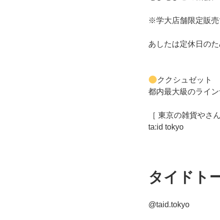
※学大店舗限定販売
あしたは定休日のた
ククシュゼット
都内最大級のライン
［ 東京の雑貨やさん
ta:id tokyo
タイドト
@taid.tokyo