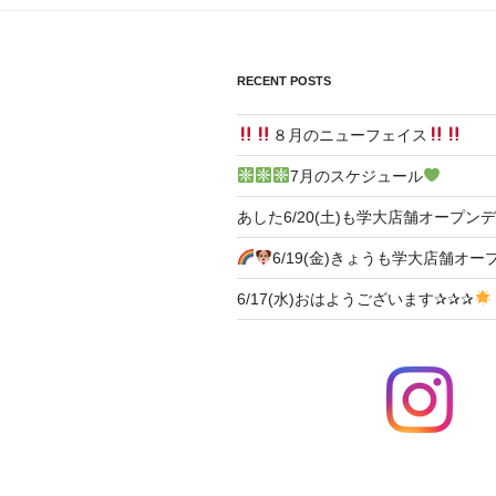
ー
シ
RECENT POSTS
ョ
８月のニューフェイス
ン
7月のスケジュール
あした6/20(土)も学大店舗オープン
6/19(金)きょうも学大店舗オー
6/17(水)おはようございます✰✰✰