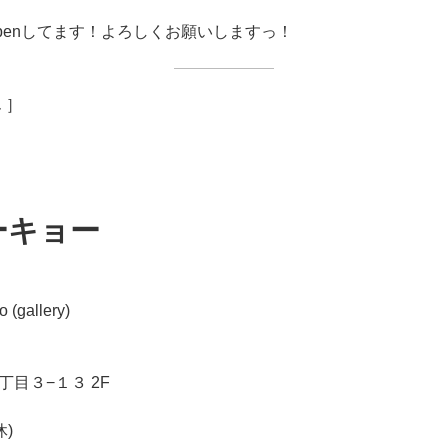
penしてます！よろしくお願いしますっ！
 ］
ーキョー
 (gallery)
目３−１３ 2F
休)