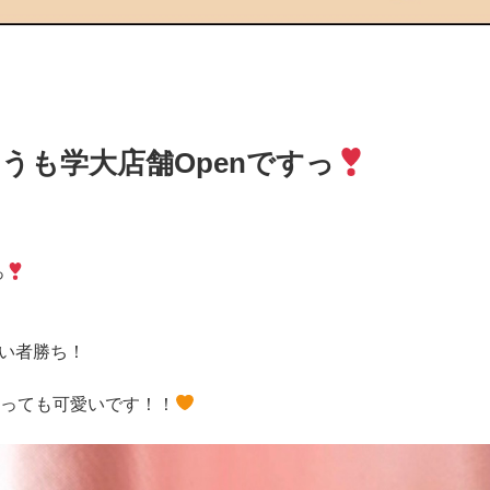
きょうも学大店舗Openですっ
っ
い者勝ち！
とっても可愛いです！！