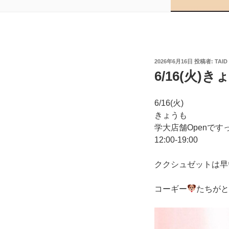
投
2026年6月16日
投稿者:
TAID
稿
6/16(火)
日:
6/16(火)
きょうも
学大店舗Openです
12:00-19:00
ククシュゼットは早
コーギー
たちが