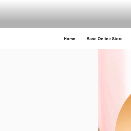
コ
ン
テ
TA:ID TOKY
タイドトーキョー / coucou su
ン
シュゼット 店舗 東京
ツ
へ
Home
Base Online Store
ス
キ
ッ
プ