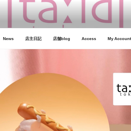
O
zette / 学芸大学徒歩１分 / 東京の雑貨屋さん coucou suze
News
店主日記
店舗blog
Access
My Accoun