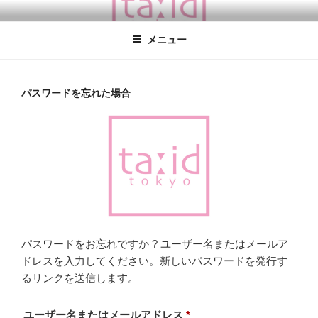
コ
TA:ID TOKYO
タイドトーキョー / coucou suzette / 学芸大学徒歩１分 / 東京の雑貨屋
ン
さん coucou suzette日本正規取扱店 ククシュゼット 店舗 ククシュゼッ
メニュー
テ
ト 店舗 東京
ン
ツ
へ
パスワードを忘れた場合
ス
キ
ッ
プ
パスワードをお忘れですか ? ユーザー名またはメールア
ドレスを入力してください。新しいパスワードを発行す
るリンクを送信します。
必
ユーザー名またはメールアドレス
*