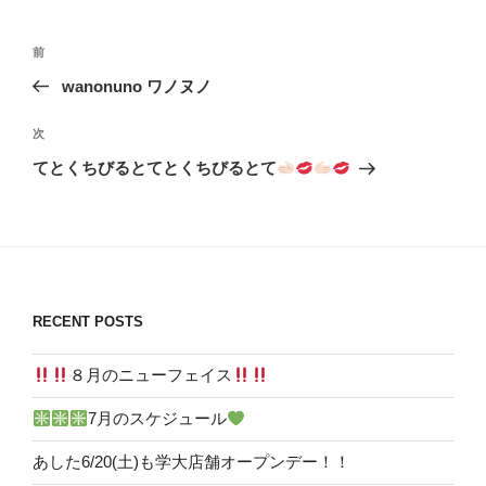
投
前
前
稿
の
wanonuno ワノヌノ
ナ
投
ビ
稿
次
次
ゲ
の
てとくちびるとてとくちびるとて
投
ー
稿
シ
ョ
ン
RECENT POSTS
８月のニューフェイス
7月のスケジュール
あした6/20(土)も学大店舗オープンデー！！