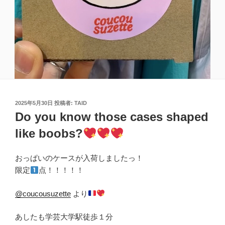
投
2025年5月30日
投稿者:
TAID
稿
Do you know those cases shaped
日:
like boobs?
おっぱいのケースが入荷しましたっ！
限定
点！！！！！
@coucousuzette
より
あしたも学芸大学駅徒歩１分