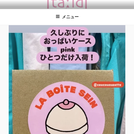
コ
TA:ID TOKYO
タイドトーキョー / coucou suzette / 学芸大学徒歩１分 / 東京の雑貨屋
ン
さん coucou suzette日本正規取扱店 ククシュゼット 店舗 ククシュゼッ
メニュー
テ
ト 店舗 東京
ン
ツ
へ
ス
キ
ッ
プ